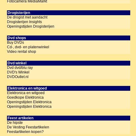
Fotocamera MediaMarkt
Drogisterijen
De drogist met aandacht
Drogisterijen Insights
Openingstijden Drogisterijen
Dvd shops
Buy DVDs
Cd-, dvd- en platenwinkel
Video rental shop
Dvd winkel
Dvd dvd/blu ray
DVD's Winkel
DVDOutlet.nl
Elektronica en witgoed
Elektronica en witgoed
Goedkope Elektronica
Openingstijden Elektronica
Openingstijden Elektronica
Feest artikelen
De hipste
De Vesting Feestartikelen
Feestartikelen kopen?